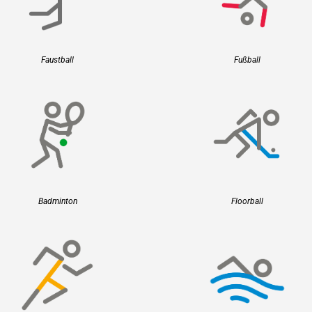
Faustball
Fußball
Badminton
Floorball